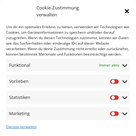
Cookie-Zustimmung
https://az-lichtenrade.de/termine/
verwalten
ReWIR.Salon zur Radieschenliste
Um dir ein optimales Erlebnis zu bieten, verwenden wir Technologien wie
Cookies, um Geräteinformationen zu speichern und/oder darauf
Wollten Sie schon immer Ihren digitalen Nachlass
zuzugreifen. Wenn du diesen Technologien zustimmst, können wir Daten
sortieren, einen Plan für den Notfall schmieden?
wie das Surfverhalten oder eindeutige IDs auf dieser Website
Aber wie und wo anfangen?
verarbeiten. Wenn du deine Zustimmung nicht erteilst oder zurückziehst,
können bestimmte Merkmale und Funktionen beeinträchtigt werden.
Trainerin und Buchautorin Sabine Stengel gibt erste
Funktional
Immer aktiv
Tipps, wie Sie ihre eigene Radieschenliste
bearbeiten können. Eine Radieschenliste ist all das,
was wir erledigen sollten, bevor wir uns die
Vorlieben
Vorlieb
Radieschen von unten anschauen.
Statistiken
An diesem Tag erstellen wir uns einen Notfallplan,
Statisti
den Sie gleich verwenden und mitnehmen können.
Marketing
Marketi
Dienste verwalten