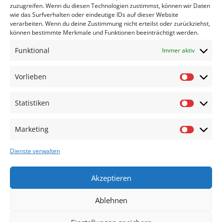
zuzugreifen. Wenn du diesen Technologien zustimmst, können wir Daten
„Ich bin kein Roboter“ anklicken
und die
wie das Surfverhalten oder eindeutige IDs auf dieser Website
verarbeiten. Wenn du deine Zustimmung nicht erteilst oder zurückziehst,
ReCaptcha-Frage beantworten!
können bestimmte Merkmale und Funktionen beeinträchtigt werden.
Falls Sie sich angemeldet haben und Sie
Funktional
Immer aktiv
nicht innerhalb von 5 Minuten eine
Antwort-Mail in Ihrem Postfach erhalten
Vorlieben
Vorlieb
(vielleicht im Spam-Ordner gelandet?),
Statistiken
dann ist was schief gegangen. Dann
Statisti
informieren Sie mich bitte unter
Marketing
post@radieschen.tips
Marketi
Dienste verwalten
Die Datenschutzerklärung finden Sie
hier
.
Akzeptieren
Ablehnen
Kontakt
Impressum
Datenschutz
Cookie-Richtlinie (EU)