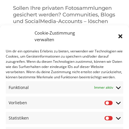
Sollen Ihre privaten Fotosammlungen
gesichert werden? Communities, Blogs
und SocialMedia-Accounts – löschen
oder Statusänderung?
Cookie-Zustimmung
Wer soll Ihr digitaler Nachlassverwalter
verwalten
werden? Wie erstellen Sie eine
Um dir ein optimales Erlebnis zu bieten, verwenden wir Technologien wie
Vollmacht für den digitalen Nachlass?
Cookies, um Geräteinformationen zu speichern und/oder darauf
Dieser Workshop gibt Antworten und
zuzugreifen. Wenn du diesen Technologien zustimmst, können wir Daten
Klarheit.
wie das Surfverhalten oder eindeutige IDs auf dieser Website
verarbeiten. Wenn du deine Zustimmung nicht erteilst oder zurückziehst,
können bestimmte Merkmale und Funktionen beeinträchtigt werden.
Funktional
Immer aktiv
WORKSHOP
Vorlieben
Vorlieb
BUCHEN
Statistiken
Statisti